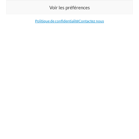
Commandez en ligne l'impression de supports publicitaires pour votre
Voir les préférences
entreprise. Nous imprimons : bâche, tissu, film adhésive, drapeau,
oriflamme, affiche, étiquettes et autocollants. Nous livrons en France, en
Politique de confidentialité
Contactez nous
Belgique, aux Pays-Bas et au Luxembourg et dans la plupart des pays de
l'Union Européenne.
CATÉGORIES
LIENS UTILES
RÉCENTS ARTICLES