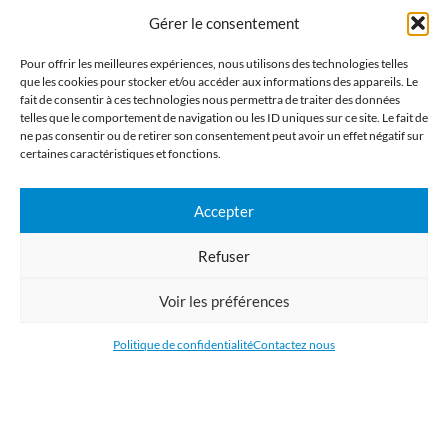
l'Union Européenne.
Gérer le consentement
CATÉGORIES
Pour offrir les meilleures expériences, nous utilisons des technologies telles
que les cookies pour stocker et/ou accéder aux informations des appareils. Le
fait de consentir à ces technologies nous permettra de traiter des données
LIENS UTILES
telles que le comportement de navigation ou les ID uniques sur ce site. Le fait de
ne pas consentir ou de retirer son consentement peut avoir un effet négatif sur
RÉCENTS ARTICLES
certaines caractéristiques et fonctions.
Accepter
Refuser
Voir les préférences
Politique de confidentialité
Contactez nous
DONNEZ VOTRE AVIS SUR GOOGLE
SUPRAPRINT24
IMPRIMERIE NUMERIQUE GRAND FORMAT