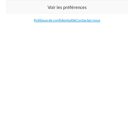
Commandez en ligne l'impression de supports publicitaires pour votre
Voir les préférences
entreprise. Nous imprimons : bâche, tissu, film adhésive, drapeau,
oriflamme, affiche, étiquettes et autocollants. Nous livrons en France, en
Politique de confidentialité
Contactez nous
Belgique, aux Pays-Bas et au Luxembourg et dans la plupart des pays de
l'Union Européenne.
CATÉGORIES
LIENS UTILES
RÉCENTS ARTICLES