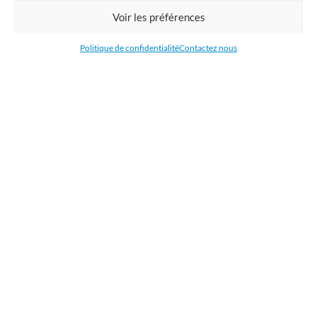
Commandez en ligne l'impression de supports publicitaires pour votre
Voir les préférences
entreprise. Nous imprimons : bâche, tissu, film adhésive, drapeau,
oriflamme, affiche, étiquettes et autocollants. Nous livrons en France, en
Politique de confidentialité
Contactez nous
Belgique, aux Pays-Bas et au Luxembourg et dans la plupart des pays de
l'Union Européenne.
CATÉGORIES
LIENS UTILES
RÉCENTS ARTICLES