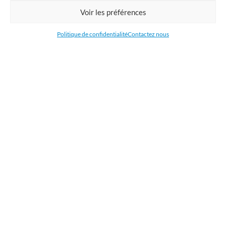
Commandez en ligne l'impression de supports publicitaires pour votre
Voir les préférences
entreprise. Nous imprimons : bâche, tissu, film adhésive, drapeau,
oriflamme, affiche, étiquettes et autocollants. Nous livrons en France, en
Politique de confidentialité
Contactez nous
Belgique, aux Pays-Bas et au Luxembourg et dans la plupart des pays de
l'Union Européenne.
CATÉGORIES
LIENS UTILES
RÉCENTS ARTICLES