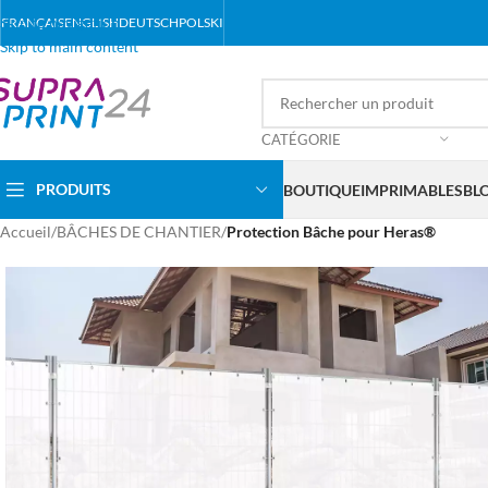
Skip to navigation
FRANÇAIS
ENGLISH
DEUTSCH
POLSKI
Skip to main content
CATÉGORIE
PRODUITS
BOUTIQUE
IMPRIMABLES
BL
Accueil
/
BÂCHES DE CHANTIER
/
Protection Bâche pour Heras®