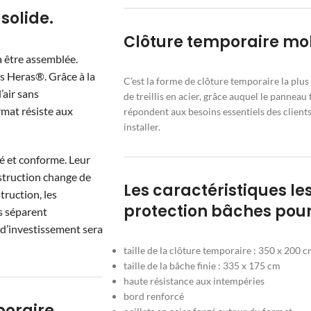
solide.
Clôture temporaire mob
 être assemblée.
ves Heras®. Grâce à la
C’est la forme de clôture temporaire la plu
’air sans
de treillis en acier, grâce auquel le panneau f
rmat résiste aux
répondent aux besoins essentiels des clients
installer.
é et conforme. Leur
nstruction change de
Les caractéristiques le
truction, les
protection bâches pour
s séparent
e d’investissement sera
taille de la clôture temporaire : 350 x 200 
taille de la bâche finie : 335 x 175 cm
haute résistance aux intempéries
bord renforcé
poraire