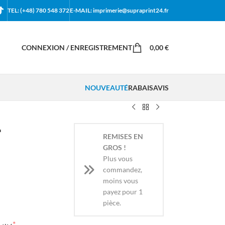
TEL: (+48) 780 548 372
E-MAIL: imprimerie@supraprint24.fr
CONNEXION / ENREGISTREMENT
0,00
€
NOUVEAUTÉ
RABAIS
AVIS
r
REMISES EN
GROS !
Plus vous
commandez,
moins vous
payez pour 1
pièce.