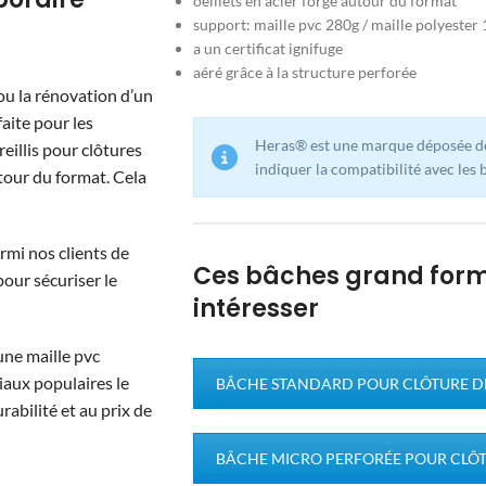
oeillets en acier forgé autour du format
support: maille pvc 280g / maille polyester
a un certificat ignifuge
aéré ​​grâce à la structure perforée
ou la rénovation d’un
aite pour les
Heras® est une marque déposée de
eillis pour clôtures
indiquer la compatibilité avec les
tour du format. Cela
mi nos clients de
Ces bâches grand form
pour sécuriser le
intéresser
une maille pvc
iaux populaires le
BÂCHE STANDARD POUR CLÔTURE D
rabilité et au prix de
BÂCHE MICRO PERFORÉE POUR CLÔ