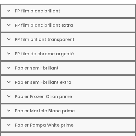
PP film blanc brillant
PP film blanc brillant extra
PP film brillant transparent
PP film de chrome argenté
Papier semi-brillant
Papier semi-brillant extra
Papier Frozen Orion prime
Papier Martele Blanc prime
Papier Pampa White prime