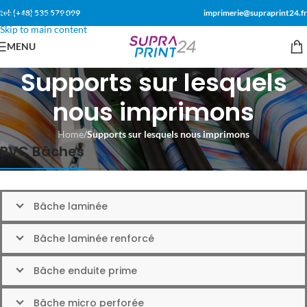
tel: (+48) 535 579 099
imprimerie@supraprint24.fr
Skip to navigation
Skip to main content
MENU
Supports sur lesquels
nous imprimons
Home
/
Supports sur lesquels nous imprimons
PVC Bâches
Bâche laminée
Bâche laminée renforcé
Bâche enduite prime
Bâche micro perforée