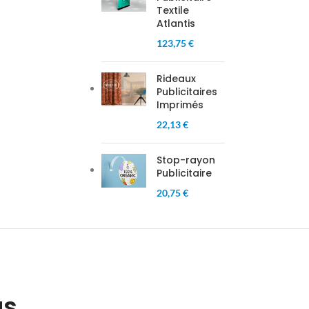
Textile
Atlantis
123,75 €
Rideaux
Publicitaires
Imprimés
22,13 €
Stop-rayon
Publicitaire
20,75 €
as