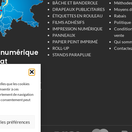
BÂCHE ET BANDEROLE
Méthodes 
DRAPEAUX PUBLICITAIRES
Moyens d
ÉTIQUETTES EN ROULEAU
Rabais
FILMS ADHÉSIFS
Politique 
IMPRESSION NUMÉRIQUE
Condition
PANNEAUX
vente
PAPIER PEINT IMPRIMÉ
Qui somm
ROLL-UP
Contacte
 numérique
STANDS PARAPLUIE
at
'impression de
 pour votre entreprise.
elles que les cookies
, tissu, film adhésive,
nsentir à ces
fiche, étiquettes et
ortement de navigation
son consentement peut
vrons en France, en
s et au Luxembourg et
ys de l'Union
 les préférences