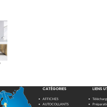
n
CATÉGORIES
LIENS U
AFFICHES
Télécharge
AUTOCOLLANTS
Préparati