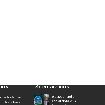
TILES
RÉCENTS ARTICLES
Autocollants
z votre fichier
résistants aux
on des fichiers