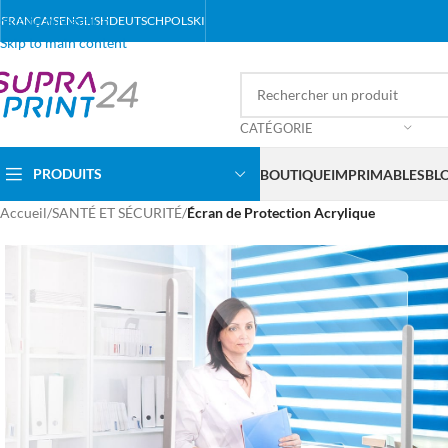
Skip to navigation
FRANÇAIS
ENGLISH
DEUTSCH
POLSKI
Skip to main content
CATÉGORIE
PRODUITS
BOUTIQUE
IMPRIMABLES
BL
Accueil
/
SANTÉ ET SÉCURITÉ
/
Écran de Protection Acrylique