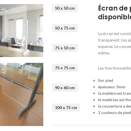
Écran de 
50 x 50 cm
disponible
50 x 75 cm
La écran est consti
transparent. Les 
expansé. Le couver
75 x 50 cm
même.
75 x 75 cm
Les fonctionnalité
Sur pied
épaisseur 3mm
90 x 60 cm
la matière est tra
le matériau est fi
la couverture a de
100 x 75 cm
2 couleurs de pied