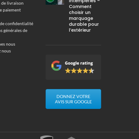
Intempéries –
de livraison
Comment
e paiement
choisir un
marquage
de confidentialité
durable pour
l’extérieur
s générales de
es nous
z nous
DONNEZ VOTRE
AVIS SUR GOOGLE