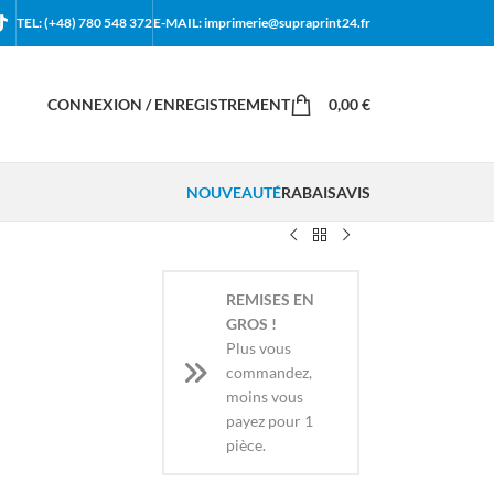
TEL: (+48) 780 548 372
E-MAIL: imprimerie@supraprint24.fr
CONNEXION / ENREGISTREMENT
0,00
€
NOUVEAUTÉ
RABAIS
AVIS
REMISES EN
GROS !
Plus vous
commandez,
moins vous
payez pour 1
pièce.