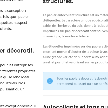
structurés.
ns la conception
Le papier autocollant structuré est un maté
 tels que : papier
d’étiquettes. Le caractère unique et décoratif
tiquette un aspect
sable, de l’herbe ou du cuir, donne à l’étiqu
clients.
imprimées sur papier décoratif sont souvent u
cosmétique, la mode ou le luxe.
Les étiquettes imprimées sur des papiers dé
r décoratif.
excellent moyen d’ajouter de la valeur à vos 
à une grande variété de supports auto-adhés
un effet positif et valorisant sur les produits
 pour les entreprises
différentes propriétés
ce qui le rend idéal
Tous les papiers décoratifs de notr
industriels. Nos
permanent puissant ou d’un adhési
 puissant ou un
ité exceptionnelle qui
Autocollants et tags q