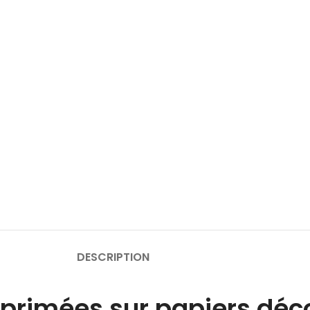
DESCRIPTION
primées sur papiers déco