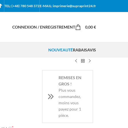
TEL: (+48) 780 548 372
E-MAIL: imprimerie@supraprint24.fr
CONNEXION / ENREGISTREMENT
0,00
€
NOUVEAUTÉ
RABAIS
AVIS
REMISES EN
GROS !
Plus vous
commandez,
moins vous
payez pour 1
pièce.