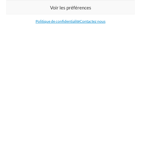
Commandez en ligne l'impression de supports publicitaires pour votre
Voir les préférences
entreprise. Nous imprimons : bâche, tissu, film adhésive, drapeau,
oriflamme, affiche, étiquettes et autocollants. Nous livrons en France, en
Politique de confidentialité
Contactez nous
Belgique, aux Pays-Bas et au Luxembourg et dans la plupart des pays de
l'Union Européenne.
CATÉGORIES
LIENS UTILES
RÉCENTS ARTICLES