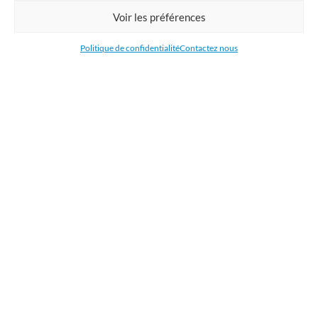
Commandez en ligne l'impression de supports publicitaires pour votre
Voir les préférences
entreprise. Nous imprimons : bâche, tissu, film adhésive, drapeau,
oriflamme, affiche, étiquettes et autocollants. Nous livrons en France, en
Politique de confidentialité
Contactez nous
Belgique, aux Pays-Bas et au Luxembourg et dans la plupart des pays de
l'Union Européenne.
CATÉGORIES
LIENS UTILES
RÉCENTS ARTICLES