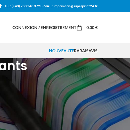
TEL: (+48) 780 548 372
E-MAIL: imprimerie@supraprint24.fr
CONNEXION / ENREGISTREMENT
0,00
€
NOUVEAUTÉ
RABAIS
AVIS
sants
18
24