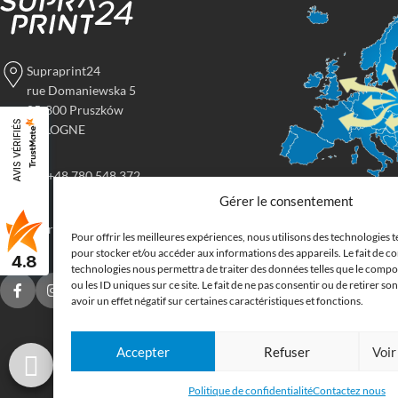
Supraprint24
rue Domaniewska 5
05-800 Pruszków
AVIS VÉRIFIÉS
POLOGNE
tel: +48 780 548 372
Gérer le consentement
Imprimerie
imprimerie@supraprint24.fr
Pour offrir les meilleures expériences, nous utilisons des technologies t
grand form
pour stocker et/ou accéder aux informations des appareils. Le fait de co
4.8
technologies nous permettra de traiter des données telles que le comp
ou les ID uniques sur ce site. Le fait de ne pas consentir ou de retirer 
Commandez en ligne l
avoir un effet négatif sur certaines caractéristiques et fonctions.
supports publicitaires
Nous imprimons : bâche
Accepter
Refuser
Voir
drapeau, oriflamme, af
autocollants. Nous li
Politique de confidentialité
Contactez nous
Belgique, aux Pays-Ba