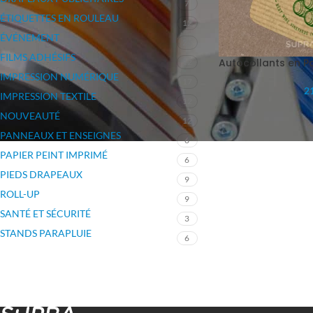
7
ÉTIQUETTES EN ROULEAU
12
ÉVÉNEMENT
26
FILMS ADHÉSIFS
Autocollants en Pa
12
IMPRESSION NUMÉRIQUE
17
21
IMPRESSION TEXTILE
12
NOUVEAUTÉ
12
PANNEAUX ET ENSEIGNES
6
PAPIER PEINT IMPRIMÉ
6
PIEDS DRAPEAUX
9
ROLL-UP
9
SANTÉ ET SÉCURITÉ
3
STANDS PARAPLUIE
6