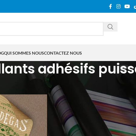
OG
QUI SOMMES NOUS
CONTACTEZ NOUS
lants adhésifs puis
tifiés “autocollants adhésifs puissants”
Show
9
12