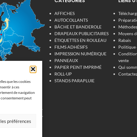
CATÉGORIES
LIENS U
AFFICHES
Télécharge
AUTOCOLLANTS
Préparati
BÂCHE ET BANDEROLE
Méthodes 
DRAPEAUX PUBLICITAIRES
Moyens d
ÉTIQUETTES EN ROULEAU
Rabais
FILMS ADHÉSIFS
Politique 
IMPRESSION NUMÉRIQUE
Condition
PANNEAUX
vente
PAPIER PEINT IMPRIMÉ
Qui somm
ROLL-UP
Contacte
 numérique
STANDS PARAPLUIE
elles que les cookies
at
nsentir à ces
ortement de navigation
son consentement peut
'impression de
 pour votre entreprise.
, tissu, film adhésive,
 les préférences
fiche, étiquettes et
vrons en France, en
s et au Luxembourg et