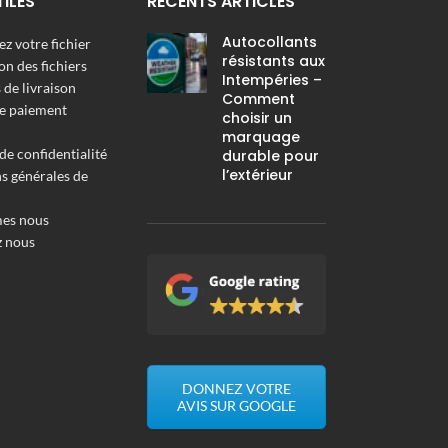
TILES
RÉCENTS ARTICLES
Autocollants
z votre fichier
résistants aux
on des fichiers
Intempéries –
de livraison
Comment
e paiement
choisir un
marquage
de confidentialité
durable pour
l’extérieur
s générales de
es nous
z nous
DONNEZ VOTRE
AVIS SUR GOOGLE