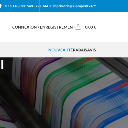
TEL: (+48) 780 548 372
E-MAIL: imprimerie@supraprint24.fr
CONNEXION / ENREGISTREMENT
0,00
€
NOUVEAUTÉ
RABAIS
AVIS
l
18
24