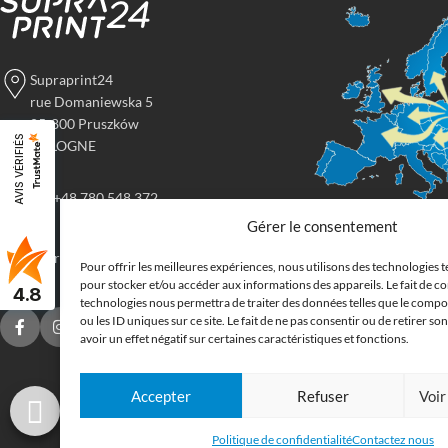
Supraprint24
rue Domaniewska 5
05-800 Pruszków
AVIS VÉRIFIÉS
POLOGNE
tel: +48 780 548 372
Gérer le consentement
Imprimerie
imprimerie@supraprint24.fr
Pour offrir les meilleures expériences, nous utilisons des technologies t
grand form
pour stocker et/ou accéder aux informations des appareils. Le fait de co
4.8
technologies nous permettra de traiter des données telles que le comp
ou les ID uniques sur ce site. Le fait de ne pas consentir ou de retirer 
Commandez en ligne l
avoir un effet négatif sur certaines caractéristiques et fonctions.
supports publicitaires
Nous imprimons : bâche
Accepter
Refuser
Voir
drapeau, oriflamme, af
autocollants. Nous li
Politique de confidentialité
Contactez nous
Belgique, aux Pays-Ba