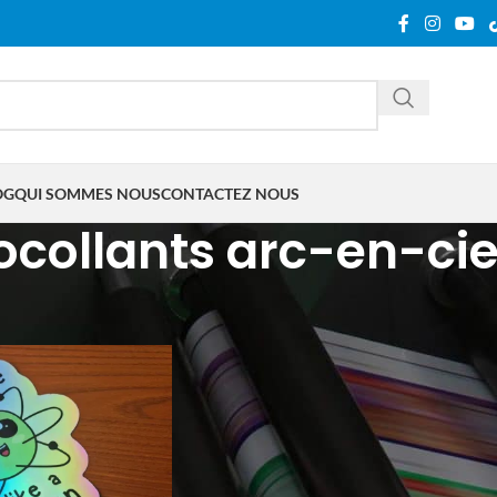
OG
QUI SOMMES NOUS
CONTACTEZ NOUS
ocollants arc-en-cie
tifiés “autocollants arc-en-ciel”
Show
9
12