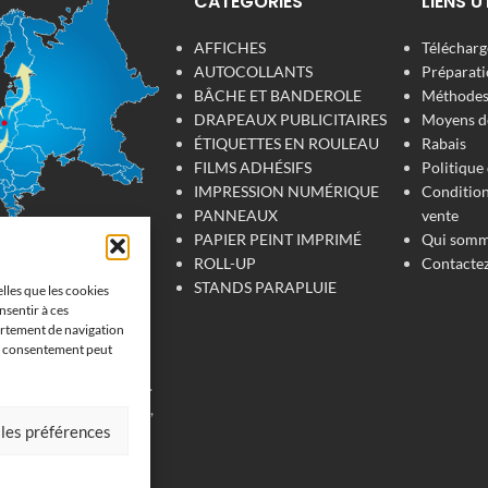
CATÉGORIES
LIENS U
AFFICHES
Télécharge
AUTOCOLLANTS
Préparati
BÂCHE ET BANDEROLE
Méthodes 
DRAPEAUX PUBLICITAIRES
Moyens d
ÉTIQUETTES EN ROULEAU
Rabais
FILMS ADHÉSIFS
Politique 
IMPRESSION NUMÉRIQUE
Condition
PANNEAUX
vente
PAPIER PEINT IMPRIMÉ
Qui somm
ROLL-UP
Contacte
 numérique
STANDS PARAPLUIE
elles que les cookies
at
nsentir à ces
ortement de navigation
son consentement peut
'impression de
 pour votre entreprise.
, tissu, film adhésive,
 les préférences
fiche, étiquettes et
vrons en France, en
s et au Luxembourg et