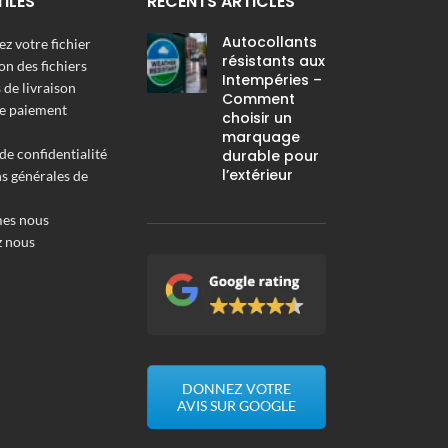
TILES
RÉCENTS ARTICLES
Autocollants
z votre fichier
résistants aux
on des fichiers
Intempéries –
de livraison
Comment
e paiement
choisir un
marquage
de confidentialité
durable pour
l’extérieur
s générales de
es nous
z nous
DONNEZ VOTRE
AVIS SUR GOOGLE