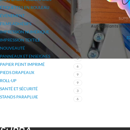
7
ÉTIQUETTES EN ROULEAU
12
ÉVÉNEMENT
26
FILMS ADHÉSIFS
Autocollants Hol
12
IMPRESSION NUMÉRIQUE
17
37
IMPRESSION TEXTILE
12
NOUVEAUTÉ
12
PANNEAUX ET ENSEIGNES
6
PAPIER PEINT IMPRIMÉ
6
PIEDS DRAPEAUX
9
ROLL-UP
9
SANTÉ ET SÉCURITÉ
3
STANDS PARAPLUIE
6