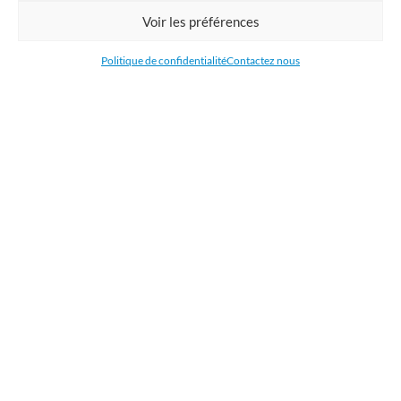
Commandez en ligne l'impression de supports publicitaires pour votre
Voir les préférences
entreprise. Nous imprimons : bâche, tissu, film adhésive, drapeau,
oriflamme, affiche, étiquettes et autocollants. Nous livrons en France, en
Politique de confidentialité
Contactez nous
Belgique, aux Pays-Bas et au Luxembourg et dans la plupart des pays de
l'Union Européenne.
CATÉGORIES
LIENS UTILES
RÉCENTS ARTICLES