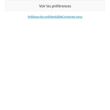
Commandez en ligne l'impression de supports publicitaires pour votre
Voir les préférences
entreprise. Nous imprimons : bâche, tissu, film adhésive, drapeau,
oriflamme, affiche, étiquettes et autocollants. Nous livrons en France, en
Politique de confidentialité
Contactez nous
Belgique, aux Pays-Bas et au Luxembourg et dans la plupart des pays de
l'Union Européenne.
CATÉGORIES
LIENS UTILES
RÉCENTS ARTICLES