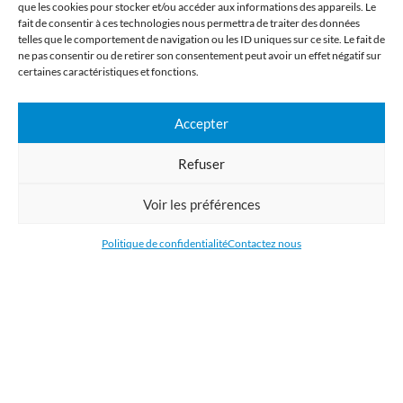
que les cookies pour stocker et/ou accéder aux informations des appareils. Le
fait de consentir à ces technologies nous permettra de traiter des données
telles que le comportement de navigation ou les ID uniques sur ce site. Le fait de
Imprimerie numérique grand format
ne pas consentir ou de retirer son consentement peut avoir un effet négatif sur
certaines caractéristiques et fonctions.
Commandez en ligne l'impression de supports publicitaires pour votre
Accepter
entreprise. Nous imprimons : bâche, tissu, film adhésive, drapeau,
oriflamme, affiche, étiquettes et autocollants. Nous livrons en France, en
Refuser
Belgique, aux Pays-Bas et au Luxembourg et dans la plupart des pays de
l'Union Européenne.
Voir les préférences
CATÉGORIES
Politique de confidentialité
Contactez nous
LIENS UTILES
RÉCENTS ARTICLES