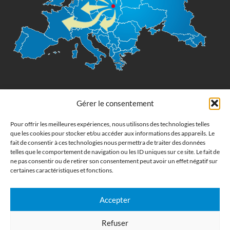
Imprimerie numérique grand format
Gérer le consentement
Commandez en ligne l'impression de supports publicitaires pour votre
Pour offrir les meilleures expériences, nous utilisons des technologies telles
que les cookies pour stocker et/ou accéder aux informations des appareils. Le
entreprise. Nous imprimons : bâche, tissu, film adhésive, drapeau,
fait de consentir à ces technologies nous permettra de traiter des données
oriflamme, affiche, étiquettes et autocollants. Nous livrons en France, en
telles que le comportement de navigation ou les ID uniques sur ce site. Le fait de
Belgique, aux Pays-Bas et au Luxembourg et dans la plupart des pays de
ne pas consentir ou de retirer son consentement peut avoir un effet négatif sur
l'Union Européenne.
certaines caractéristiques et fonctions.
CATÉGORIES
Accepter
LIENS UTILES
Refuser