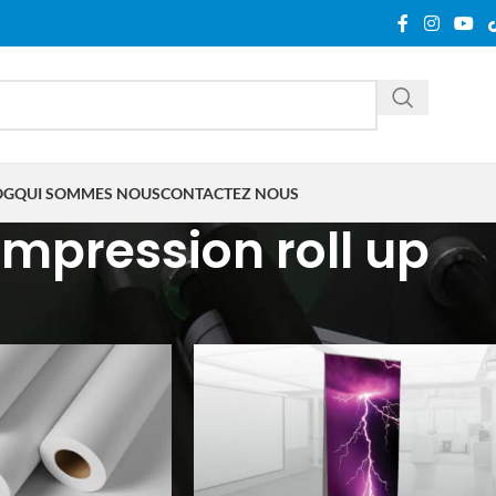
OG
QUI SOMMES NOUS
CONTACTEZ NOUS
impression roll up
tifiés “impression roll up”
Show
9
12