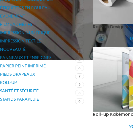
7
ÉTIQUETTES EN ROULEAU
12
ÉVÉNEMENT
26
FILMS ADHÉSIFS
Roll-up Design Im
12
IMPRESSION NUMÉRIQUE
17
18
IMPRESSION TEXTILE
12
NOUVEAUTÉ
12
PANNEAUX ET ENSEIGNES
6
PAPIER PEINT IMPRIMÉ
6
PIEDS DRAPEAUX
9
ROLL-UP
9
SANTÉ ET SÉCURITÉ
3
STANDS PARAPLUIE
6
Roll-up Kakémono
96