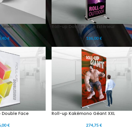
primée
Roll-up Double Face Extérieur
,40 €
186,00 €
 Double Face
Roll-up Kakémono Géant XXL
,00 €
274,75 €