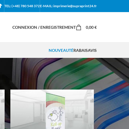
TEL: (+48) 780 548 372
E-MAIL: imprimerie@supraprint24.fr
CONNEXION / ENREGISTREMENT
0,00
€
NOUVEAUTÉ
RABAIS
AVIS
18
24