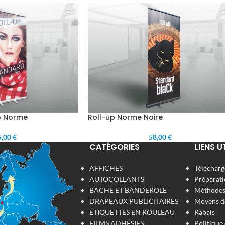
o Norme
Roll-up Norme Noire
,00 €
58,00 €
CATÉGORIES
LIENS U
AFFICHES
Télécharge
AUTOCOLLANTS
Préparati
BÂCHE ET BANDEROLE
Méthodes 
DRAPEAUX PUBLICITAIRES
Moyens d
ÉTIQUETTES EN ROULEAU
Rabais
FILMS ADHÉSIFS
Politique 