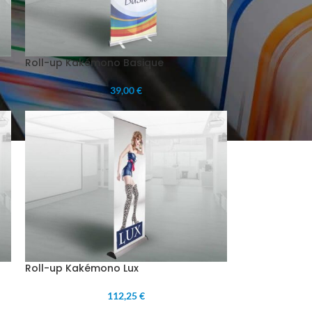
Roll-up Kakémono Basique
39,00 €
Roll-up Kakémono Lux
112,25 €