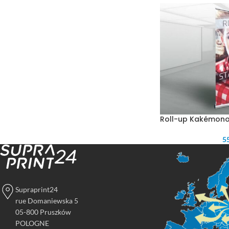
Roll-up Kakémon
55
Supraprint24
rue Domaniewska 5
05-800 Pruszków
POLOGNE