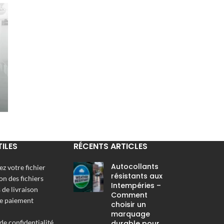
TILES
RÉCENTS ARTICLES
Autocollants
z votre fichier
résistants aux
on des fichiers
Intempéries –
de livraison
Comment
e paiement
choisir un
marquage
de confidentialité
durable pour