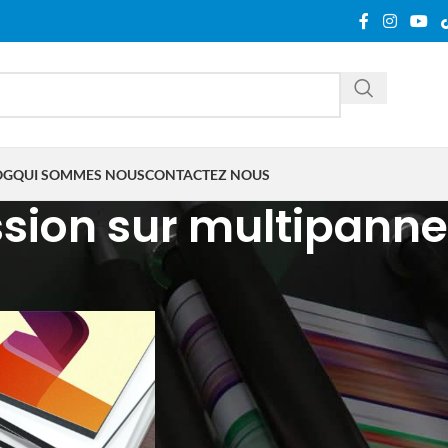
OG
QUI SOMMES NOUS
CONTACTEZ NOUS
sion sur multipann
tifiés “impression sur multipanneaux”
Show
9
12