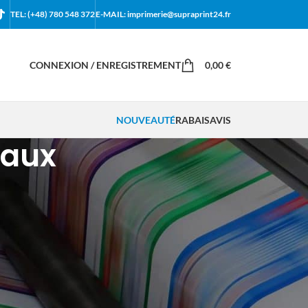
TEL: (+48) 780 548 372
E-MAIL: imprimerie@supraprint24.fr
CONNEXION / ENREGISTREMENT
0,00
€
NOUVEAUTÉ
RABAIS
AVIS
eaux
18
24