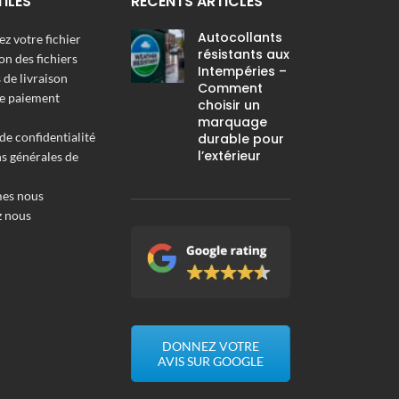
TILES
RÉCENTS ARTICLES
Autocollants
z votre fichier
résistants aux
on des fichiers
Intempéries –
de livraison
Comment
e paiement
choisir un
marquage
de confidentialité
durable pour
l’extérieur
s générales de
es nous
z nous
DONNEZ VOTRE
AVIS SUR GOOGLE