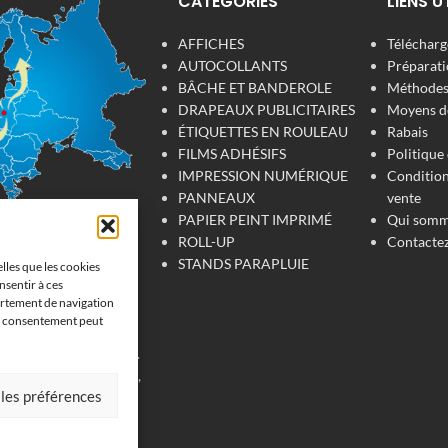
CATÉGORIES
LIENS U
AFFICHES
Télécharge
AUTOCOLLANTS
Préparati
BÂCHE ET BANDEROLE
Méthodes 
DRAPEAUX PUBLICITAIRES
Moyens d
ÉTIQUETTES EN ROULEAU
Rabais
FILMS ADHÉSIFS
Politique 
IMPRESSION NUMÉRIQUE
Condition
PANNEAUX
vente
PAPIER PEINT IMPRIMÉ
Qui somm
ROLL-UP
Contacte
 numérique
STANDS PARAPLUIE
elles que les cookies
at
nsentir à ces
ortement de navigation
son consentement peut
'impression de
 pour votre entreprise.
, tissu, film adhésive,
 les préférences
fiche, étiquettes et
vrons en France, en
s et au Luxembourg et