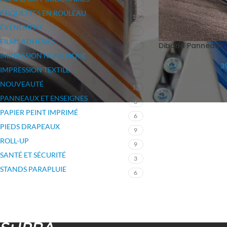
7
ÉTIQUETTES EN ROULEAU
12
ÉVÉNEMENT
26
FILMS ADHÉSIFS
Dibond Panneaux
12
IMPRESSION NUMÉRIQUE
17
39
IMPRESSION TEXTILE
12
NOUVEAUTÉ
12
PANNEAUX ET ENSEIGNES
6
PAPIER PEINT IMPRIMÉ
6
PIEDS DRAPEAUX
9
ROLL-UP
9
SANTÉ ET SÉCURITÉ
3
STANDS PARAPLUIE
6