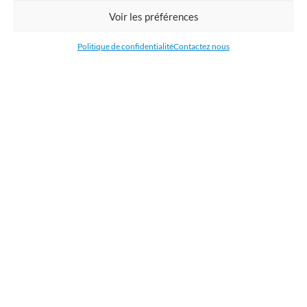
Commandez en ligne l'impression de supports publicitaires pour votre
Voir les préférences
entreprise. Nous imprimons : bâche, tissu, film adhésive, drapeau,
oriflamme, affiche, étiquettes et autocollants. Nous livrons en France, en
Politique de confidentialité
Contactez nous
Belgique, aux Pays-Bas et au Luxembourg et dans la plupart des pays de
l'Union Européenne.
CATÉGORIES
LIENS UTILES
RÉCENTS ARTICLES