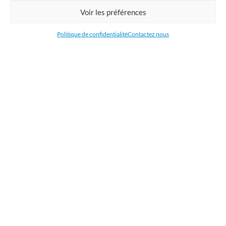
Commandez en ligne l'impression de supports publicitaires pour votre
Voir les préférences
entreprise. Nous imprimons : bâche, tissu, film adhésive, drapeau,
oriflamme, affiche, étiquettes et autocollants. Nous livrons en France, en
Politique de confidentialité
Contactez nous
Belgique, aux Pays-Bas et au Luxembourg et dans la plupart des pays de
l'Union Européenne.
CATÉGORIES
LIENS UTILES
RÉCENTS ARTICLES