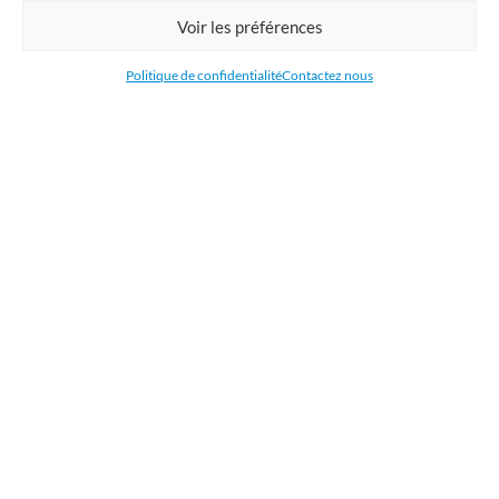
Commandez en ligne l'impression de supports publicitaires pour votre
Voir les préférences
entreprise. Nous imprimons : bâche, tissu, film adhésive, drapeau,
oriflamme, affiche, étiquettes et autocollants. Nous livrons en France, en
Politique de confidentialité
Contactez nous
Belgique, aux Pays-Bas et au Luxembourg et dans la plupart des pays de
l'Union Européenne.
CATÉGORIES
LIENS UTILES
RÉCENTS ARTICLES