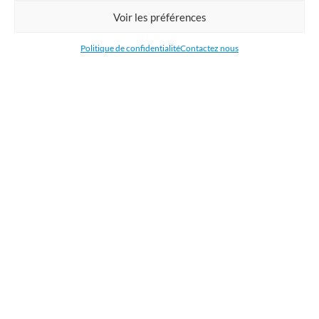
Commandez en ligne l'impression de supports publicitaires pour votre
Voir les préférences
entreprise. Nous imprimons : bâche, tissu, film adhésive, drapeau,
oriflamme, affiche, étiquettes et autocollants. Nous livrons en France, en
Politique de confidentialité
Contactez nous
Belgique, aux Pays-Bas et au Luxembourg et dans la plupart des pays de
l'Union Européenne.
CATÉGORIES
LIENS UTILES
RÉCENTS ARTICLES