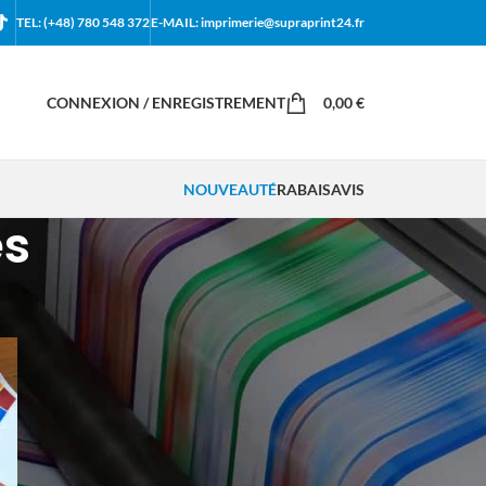
TEL: (+48) 780 548 372
E-MAIL: imprimerie@supraprint24.fr
CONNEXION / ENREGISTREMENT
0,00
€
NOUVEAUTÉ
RABAIS
AVIS
és
18
24