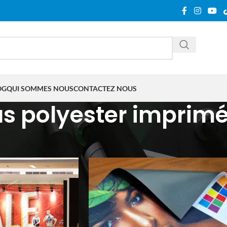
OG
QUI SOMMES NOUS
CONTACTEZ NOUS
us polyester imprim
tifiés “tissus polyester imprimés”
Show
9
12