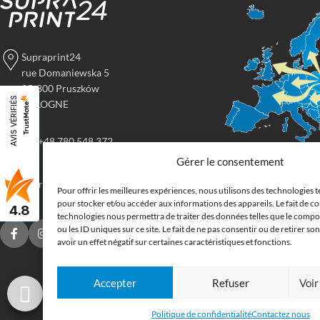
Supraprint24
rue Domaniewska 5
05-800 Pruszków
AVIS VÉRIFIÉS
POLOGNE
tel: +48 780 548 372
Gérer le consentement
Imprimerie
imprimerie@supraprint24.fr
Pour offrir les meilleures expériences, nous utilisons des technologies t
grand form
pour stocker et/ou accéder aux informations des appareils. Le fait de co
4.8
technologies nous permettra de traiter des données telles que le comp
ou les ID uniques sur ce site. Le fait de ne pas consentir ou de retirer 
Commandez en ligne l
avoir un effet négatif sur certaines caractéristiques et fonctions.
supports publicitaires
Nous imprimons : bâche
Accepter
Refuser
Voir
drapeau, oriflamme, af
autocollants. Nous li
Politique de confidentialité
Contactez nous
Belgique, aux Pays-Ba