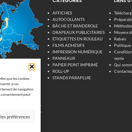
CATÉGORIES
LIENS U
AFFICHES
Télécharge
AUTOCOLLANTS
Préparati
BÂCHE ET BANDEROLE
Méthodes 
DRAPEAUX PUBLICITAIRES
Moyens d
ÉTIQUETTES EN ROULEAU
Rabais
FILMS ADHÉSIFS
Politique 
IMPRESSION NUMÉRIQUE
Condition
PANNEAUX
vente
PAPIER PEINT IMPRIMÉ
Qui somm
ROLL-UP
Contacte
 numérique
STANDS PARAPLUIE
elles que les cookies
at
nsentir à ces
ortement de navigation
son consentement peut
'impression de
 pour votre entreprise.
, tissu, film adhésive,
 les préférences
fiche, étiquettes et
vrons en France, en
s et au Luxembourg et