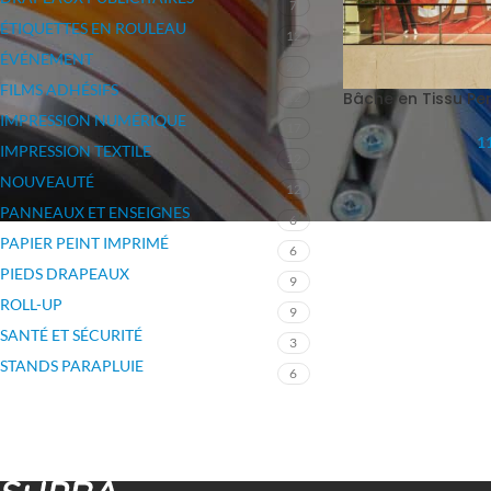
7
ÉTIQUETTES EN ROULEAU
12
ÉVÉNEMENT
26
FILMS ADHÉSIFS
Bâche en Tissu Pe
12
IMPRESSION NUMÉRIQUE
17
11
IMPRESSION TEXTILE
12
NOUVEAUTÉ
12
PANNEAUX ET ENSEIGNES
6
PAPIER PEINT IMPRIMÉ
6
PIEDS DRAPEAUX
9
ROLL-UP
9
SANTÉ ET SÉCURITÉ
3
STANDS PARAPLUIE
6