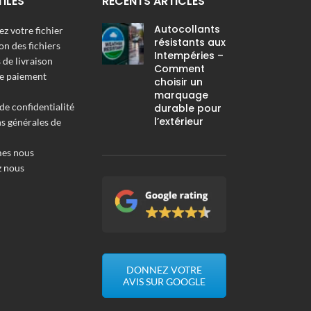
TILES
RÉCENTS ARTICLES
Autocollants
z votre fichier
résistants aux
on des fichiers
Intempéries –
de livraison
Comment
e paiement
choisir un
marquage
de confidentialité
durable pour
l’extérieur
s générales de
es nous
z nous
DONNEZ VOTRE
AVIS SUR GOOGLE