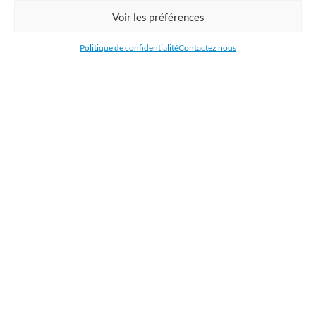
Commandez en ligne l'impression de supports publicitaires pour votre
Voir les préférences
entreprise. Nous imprimons : bâche, tissu, film adhésive, drapeau,
oriflamme, affiche, étiquettes et autocollants. Nous livrons en France, en
Politique de confidentialité
Contactez nous
Belgique, aux Pays-Bas et au Luxembourg et dans la plupart des pays de
l'Union Européenne.
CATÉGORIES
LIENS UTILES
RÉCENTS ARTICLES