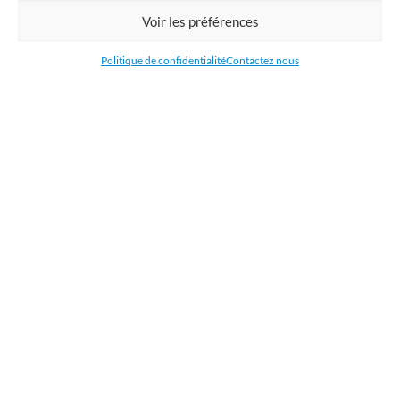
Commandez en ligne l'impression de supports publicitaires pour votre
Voir les préférences
entreprise. Nous imprimons : bâche, tissu, film adhésive, drapeau,
oriflamme, affiche, étiquettes et autocollants. Nous livrons en France, en
Politique de confidentialité
Contactez nous
Belgique, aux Pays-Bas et au Luxembourg et dans la plupart des pays de
l'Union Européenne.
CATÉGORIES
LIENS UTILES
RÉCENTS ARTICLES