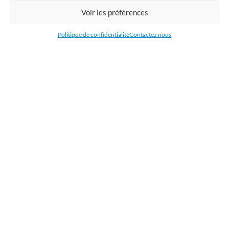
Commandez en ligne l'impression de supports publicitaires pour votre
Voir les préférences
entreprise. Nous imprimons : bâche, tissu, film adhésive, drapeau,
oriflamme, affiche, étiquettes et autocollants. Nous livrons en France, en
Politique de confidentialité
Contactez nous
Belgique, aux Pays-Bas et au Luxembourg et dans la plupart des pays de
l'Union Européenne.
CATÉGORIES
LIENS UTILES
RÉCENTS ARTICLES