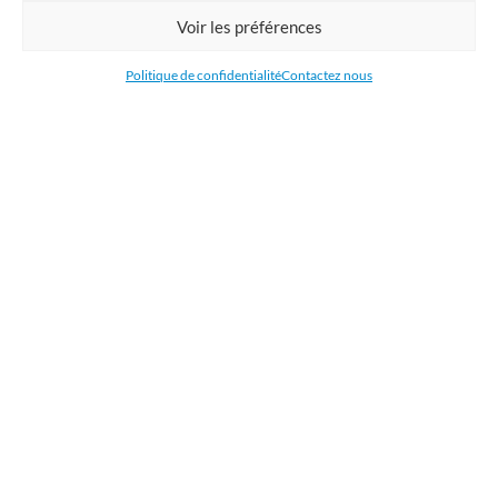
Commandez en ligne l'impression de supports publicitaires pour votre
Voir les préférences
entreprise. Nous imprimons : bâche, tissu, film adhésive, drapeau,
oriflamme, affiche, étiquettes et autocollants. Nous livrons en France, en
Politique de confidentialité
Contactez nous
Belgique, aux Pays-Bas et au Luxembourg et dans la plupart des pays de
l'Union Européenne.
CATÉGORIES
LIENS UTILES
RÉCENTS ARTICLES