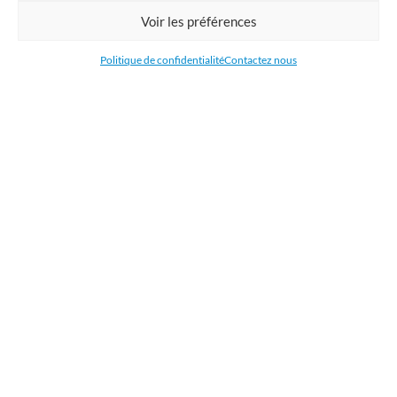
Commandez en ligne l'impression de supports publicitaires pour votre
Voir les préférences
entreprise. Nous imprimons : bâche, tissu, film adhésive, drapeau,
oriflamme, affiche, étiquettes et autocollants. Nous livrons en France, en
Politique de confidentialité
Contactez nous
Belgique, aux Pays-Bas et au Luxembourg et dans la plupart des pays de
l'Union Européenne.
CATÉGORIES
LIENS UTILES
RÉCENTS ARTICLES