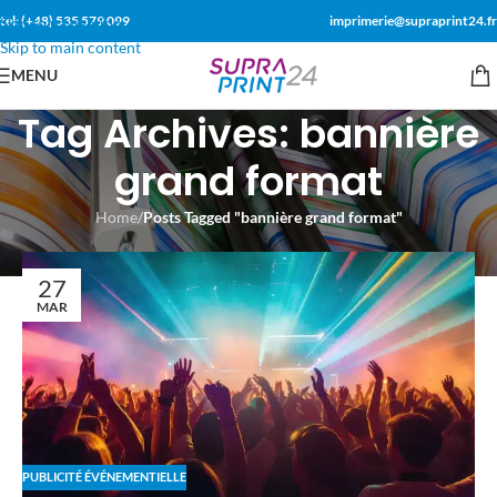
tel: (+48) 535 579 099
imprimerie@supraprint24.fr
Skip to navigation
Skip to main content
MENU
Tag Archives: bannière
grand format
Home
/
Posts Tagged "bannière grand format"
27
MAR
PUBLICITÉ ÉVÉNEMENTIELLE