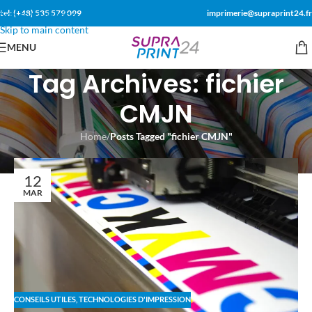
tel: (+48) 535 579 099
imprimerie@supraprint24.fr
Skip to navigation
Skip to main content
MENU
Tag Archives: fichier
CMJN
Home
/
Posts Tagged "fichier CMJN"
12
MAR
CONSEILS UTILES
,
TECHNOLOGIES D'IMPRESSION