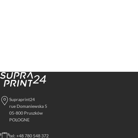
Supraprint24
rue Domaniewska 5
05-800 Pruszków
POLOGNE
tel: +48 780 548 372