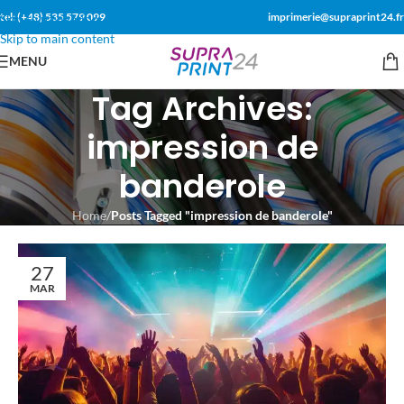
tel: (+48) 535 579 099
imprimerie@supraprint24.fr
Skip to navigation
Skip to main content
MENU
Tag Archives:
impression de
banderole
Home
/
Posts Tagged "impression de banderole"
27
MAR