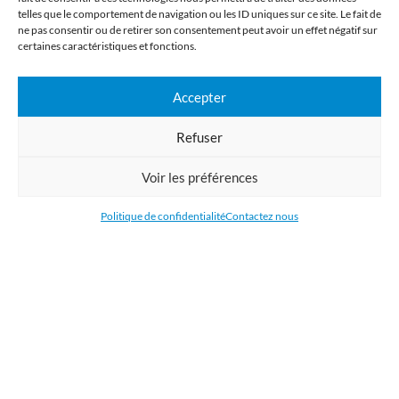
telles que le comportement de navigation ou les ID uniques sur ce site. Le fait de
ne pas consentir ou de retirer son consentement peut avoir un effet négatif sur
Imprimerie numérique grand format
certaines caractéristiques et fonctions.
Commandez en ligne l'impression de supports publicitaires pour votre
Accepter
entreprise. Nous imprimons : bâche, tissu, film adhésive, drapeau,
oriflamme, affiche, étiquettes et autocollants. Nous livrons en France, en
Refuser
Belgique, aux Pays-Bas et au Luxembourg et dans la plupart des pays de
l'Union Européenne.
Voir les préférences
CATÉGORIES
Politique de confidentialité
Contactez nous
LIENS UTILES
RÉCENTS ARTICLES