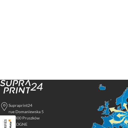
Supraprint24
rue Domaniewska 5
05-800 Pruszków
POLOGNE