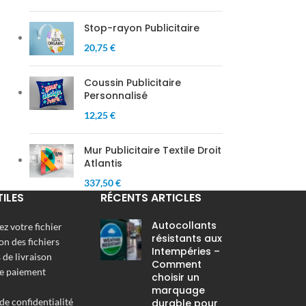
Stop-rayon Publicitaire
20,75 €
Coussin Publicitaire
Personnalisé
12,25 €
Mur Publicitaire Textile Droit
Atlantis
337,50 €
TILES
RÉCENTS ARTICLES
Autocollants
z votre fichier
résistants aux
on des fichiers
Intempéries –
de livraison
Comment
e paiement
choisir un
marquage
de confidentialité
durable pour