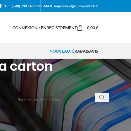
TEL: (+48) 780 548 372
E-MAIL: imprimerie@supraprint24.fr
CONNEXION / ENREGISTREMENT
0,00
€
NOUVEAUTÉ
RABAIS
AVIS
a carton
RECHERCHER DANS LE BLOG
CATÉGORIES