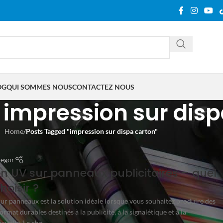
OG
QUI SOMMES NOUS
CONTACTEZ NOUS
 impression sur disp
Home
/
Posts Tagged "impression sur dispa carton"
regor
n UV sur panneaux publicitaires – quel
hoisir ?
ur panneaux est la solution idéale lorsque vous souhaitez produire des
mat durables destinés à la publicité, à la signalétique et à la
uelle. Le cho...