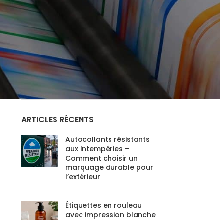
CONSEILS UTILES
(3)
IMPRESSION NUMÉRIQUE
(8)
PUBLICITÉ ÉVÉNEMENTIELLE
(4)
PUBLICITÉ EXTÉRIEURE
(2)
SUPPORTS PUBLICITAIRES
(2)
SYSTÈMES DE PUBLICITÉ
(1)
TECHNOLOGIES D'IMPRESSION
(2)
ARTICLES RÉCENTS
Autocollants résistants
aux Intempéries –
Comment choisir un
marquage durable pour
l’extérieur
Étiquettes en rouleau
avec impression blanche