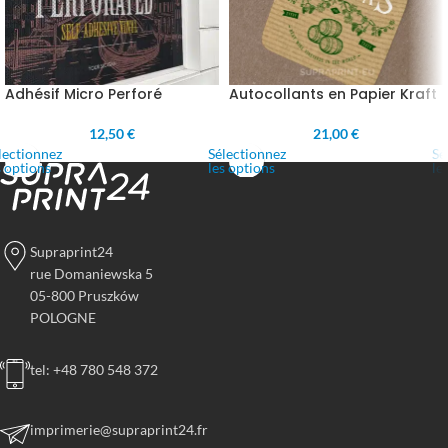
Adhésif Micro Perforé
Autocollants en Papier Kraft
12,50 €
21,00 €
lectionnez
Sélectionnez
Sé
s options
les options
le
Supraprint24
rue Domaniewska 5
05-800 Pruszków
POLOGNE
tel: +48 780 548 372
imprimerie@supraprint24.fr