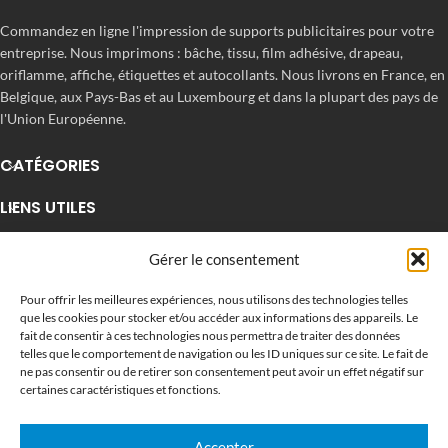
Commandez en ligne l'impression de supports publicitaires pour votre
entreprise. Nous imprimons : bâche, tissu, film adhésive, drapeau,
oriflamme, affiche, étiquettes et autocollants. Nous livrons en France, en
Belgique, aux Pays-Bas et au Luxembourg et dans la plupart des pays de
l'Union Européenne.
CATÉGORIES
LIENS UTILES
RÉCENTS ARTICLES
Gérer le consentement
Pour offrir les meilleures expériences, nous utilisons des technologies telles
que les cookies pour stocker et/ou accéder aux informations des appareils. Le
fait de consentir à ces technologies nous permettra de traiter des données
telles que le comportement de navigation ou les ID uniques sur ce site. Le fait de
ne pas consentir ou de retirer son consentement peut avoir un effet négatif sur
certaines caractéristiques et fonctions.
Accepter