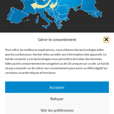
Gérer le consentement
Imprimerie numérique grand format
Pour offrir les meilleures expériences, nous utilisons des technologies telles
que les cookies pour stocker et/ou accéder aux informations des appareils. Le
Commandez en ligne l'impression de supports publicitaires pour votre
fait de consentir à ces technologies nous permettra de traiter des données
entreprise. Nous imprimons : bâche, tissu, film adhésive, drapeau,
telles que le comportement de navigation ou les ID uniques sur ce site. Le fait de
oriflamme, affiche, étiquettes et autocollants. Nous livrons en France, en
ne pas consentir ou de retirer son consentement peut avoir un effet négatif sur
Belgique, aux Pays-Bas et au Luxembourg et dans la plupart des pays de
certaines caractéristiques et fonctions.
l'Union Européenne.
Accepter
CATÉGORIES
Refuser
LIENS UTILES
Voir les préférences
RÉCENTS ARTICLES